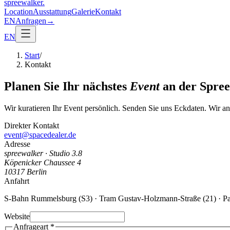
spreewalker
.
Location
Ausstattung
Galerie
Kontakt
EN
Anfragen
→
EN
Start
/
Kontakt
Planen Sie Ihr nächstes
Event
an der Spree
Wir kuratieren Ihr Event persönlich. Senden Sie uns Eckdaten. Wir 
Direkter Kontakt
event@spacedealer.de
Adresse
spreewalker · Studio 3.8
Köpenicker Chaussee 4
10317 Berlin
Anfahrt
S-Bahn Rummelsburg (S3) · Tram Gustav-Holzmann-Straße (21) · Par
Website
Anfrageart
*