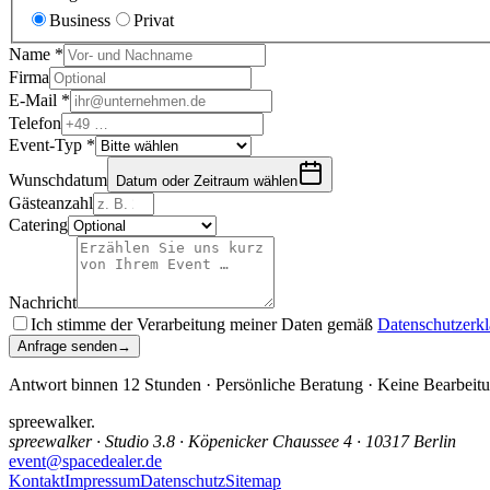
Business
Privat
Name
*
Firma
E-Mail
*
Telefon
Event-Typ
*
Wunschdatum
Datum oder Zeitraum wählen
Gästeanzahl
Catering
Nachricht
Ich stimme der Verarbeitung meiner Daten gemäß
Datenschutzerk
Anfrage senden
→
Antwort binnen 12 Stunden · Persönliche Beratung · Keine Bearbeit
spreewalker
.
spreewalker · Studio 3.8 · Köpenicker Chaussee 4 · 10317 Berlin
event@spacedealer.de
Kontakt
Impressum
Datenschutz
Sitemap